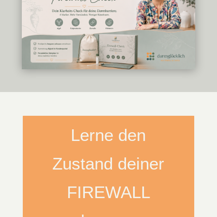
Lerne den
Zustand deiner
FIREWALL