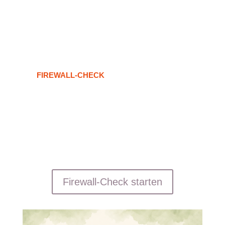
eine strukturierte Laborauswertung
eine verständliche Mini-PDF
einen ersten persönlichen Fahrplan
klare nächste Schritte statt Rätselraten
Der
FIREWALL-CHECK
kostet
169 €
.
Wenn dein Ergebnis „Wenige Firewall-Signale“ zeigt,
ist das eine tolle Ausgangslage.
Warte nicht, bis dein Körper irgendwann laut wird.
Schau gezielt hin.
Firewall-Check starten