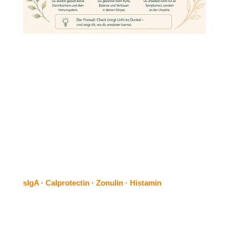
Der Firewall-Check ist ein fokussierter 4-Parameter-
Stuhlcheck für zentrale Hinweise rund um:
Darmbarriere · Schleimhautabwehr · stille
Entzündungszeichen · Belastungsreaktionen
Gemessen werden:
sIgA · Calprotectin · Zonulin · Histamin
Du bekommst:
das Testset bequem nach Hause