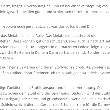
 Darm, trägt zur Verdauung bei und ist bei einer Verstopfung von
gleichgewicht bei den guten und schlechten Darmbakterien, kann 
krobiom noch geschaut…also was das so los ist bei Dir.
t das Metabolom eine Rolle. Das Metabolom beschreibt die
tehen. Diese können gut und schützend, aber auch je nach Art se
olom erzähle ich Dir übrigens in der nächsten Podcastfolge. Hier 
sen, welche Bakterien in Deinem Darm vorhanden sind…Sondern es 
ch geben.
cht nur Deine Bakterien und deren Stoffwechselprodukte, sondern a
roßen Einfluss darauf nehmen, ob Dein Stuhlgang wunderbar vorw
htige Funktion beim Stuhltransport und bei der Verdauung. Die
icht zwischen dem Stuhl und der Darmwand. Dadurch wird der Stuh
n Durchgang erleichtert und grundsätzlich, wenn die Schleimschic
ie Schleimschicht dient außerdem als Schutzbarriere für die Darm