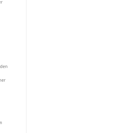
er
iden
ner
em