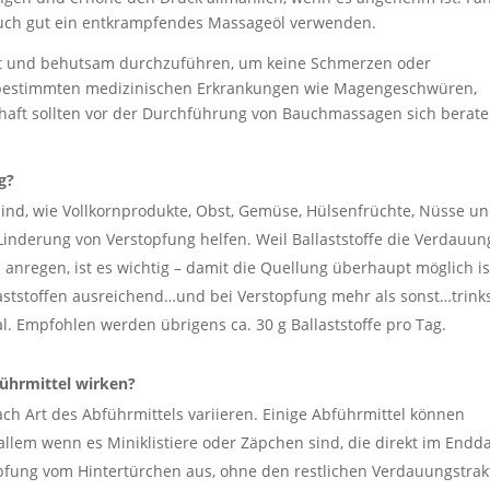
auch gut ein entkrampfendes Massageöl verwenden.
anft und behutsam durchzuführen, um keine Schmerzen oder
bestimmten medizinischen Erkrankungen wie Magengeschwüren,
schaft sollten vor der Durchführung von Bauchmassagen sich berat
g?
 sind, wie Vollkornprodukte, Obst, Gemüse, Hülsenfrüchte, Nüsse u
nderung von Verstopfung helfen. Weil Ballaststoffe die Verdauun
anregen, ist es wichtig – damit die Quellung überhaupt möglich is
ststoffen ausreichend…und bei Verstopfung mehr als sonst…trinks
l. Empfohlen werden übrigens ca. 30 g Ballaststoffe pro Tag.
führmittel wirken?
ch Art des Abführmittels variieren. Einige Abführmittel können
allem wenn es Miniklistiere oder Zäpchen sind, die direkt im End
opfung vom Hintertürchen aus, ohne den restlichen Verdauungstrak