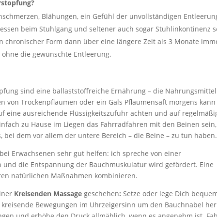
rstopfung?
chmerzen, Blähungen, ein Gefühl der unvollständigen Entleerun
ressen beim Stuhlgang und seltener auch sogar Stuhlinkontinenz s
n chronischer Form dann über eine längere Zeit als 3 Monate imm
e ohne die gewünschte Entleerung.
pfung sind eine ballaststoffreiche Ernährung – die Nahrungsmittel
sen von Trockenpflaumen oder ein Gals Pflaumensaft morgens kann
uf eine ausreichende Flüssigkeitszufuhr achten und auf regelmäßi
fach zu Hause im Liegen das Fahrradfahren mit den Beinen sein,
 bei dem vor allem der untere Bereich – die Beine – zu tun haben
 bei Erwachsenen sehr gut helfen: ich spreche von einer
 und die Entspannung der Bauchmuskulatur wird gefördert. Eine
eren natürlichen Maßnahmen kombinieren.
iner
Kreisenden Massage
geschehen
:
Setze oder lege Dich beque
te, kreisende Bewegungen im Uhrzeigersinn um den Bauchnabel he
ngen und erhöhe den Druck allmählich, wenn es angenehm ist. Fa