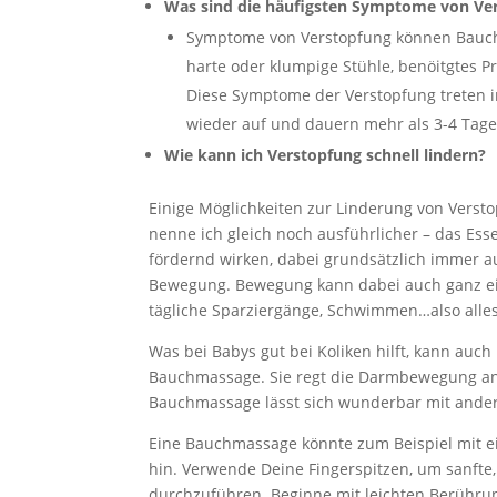
Was sind die häufigsten Symptome von Ve
Symptome von Verstopfung können Bauchs
harte oder klumpige Stühle, benöitgtes P
Diese Symptome der Verstopfung treten i
wieder auf und dauern mehr als 3-4 Tag
Wie kann ich Verstopfung schnell lindern?
Einige Möglichkeiten zur Linderung von Versto
nenne ich gleich noch ausführlicher – das Es
fördernd wirken, dabei grundsätzlich immer a
Bewegung. Bewegung kann dabei auch ganz ein
tägliche Sparziergänge, Schwimmen…also alles,
Was bei Babys gut bei Koliken hilft, kann auch
Bauchmassage. Sie regt die Darmbewegung an
Bauchmassage lässt sich wunderbar mit and
Eine Bauchmassage könnte zum Beispiel mit e
hin. Verwende Deine Fingerspitzen, um sanf
durchzuführen. Beginne mit leichten Berühru