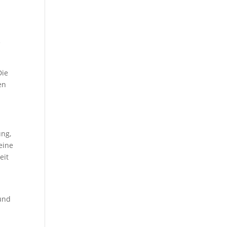
e
Die
en
ung,
eine
eit
 und