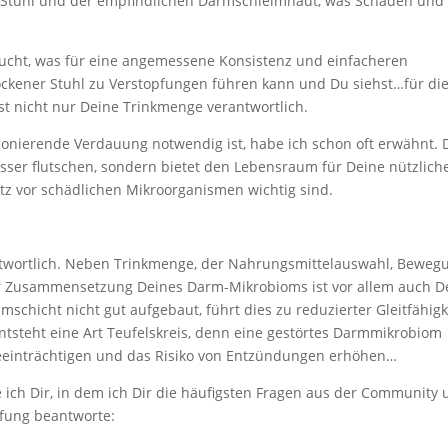
m Stuhl und der empfindlichen Darmschleimhaut, was Schäden und
feucht, was für eine angemessene Konsistenz und einfacheren
 trockener Stuhl zu Verstopfungen führen kann und Du siehst…für di
ist nicht nur Deine Trinkmenge verantwortlich.
onierende Verdauung notwendig ist, habe ich schon oft erwähnt. 
esser flutschen, sondern bietet den Lebensraum für Deine nützlich
tz vor schädlichen Mikroorganismen wichtig sind.
antwortlich. Neben Trinkmenge, der Nahrungsmittelauswahl, Beweg
er Zusammensetzung Deines Darm-Mikrobioms ist vor allem auch D
imschicht nicht gut aufgebaut, führt dies zu reduzierter Gleitfähigk
tsteht eine Art Teufelskreis, denn eine gestörtes Darmmikrobiom
beeinträchtigen und das Risiko von Entzündungen erhöhen…
 ich Dir, in dem ich Dir die häufigsten Fragen aus der Community
fung beantworte: