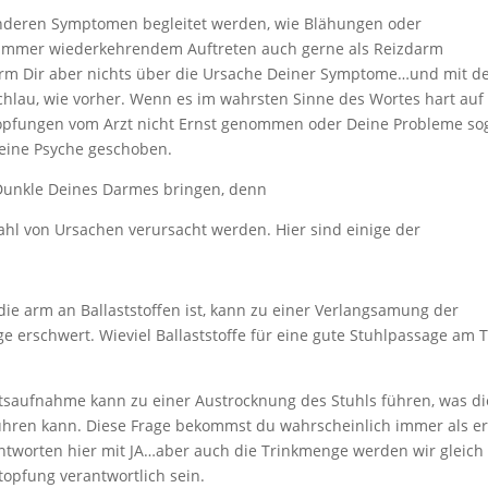
anderen Symptomen begleitet werden, wie Blähungen oder
immer wiederkehrendem Auftreten auch gerne als Reizdarm
darm Dir aber nichts über die Ursache Deiner Symptome…und mit d
chlau, wie vorher. Wenn es im wahrsten Sinne des Wortes hart auf
pfungen vom Arzt nicht Ernst genommen oder Deine Probleme so
eine Psyche geschoben.
 Dunkle Deines Darmes bringen, denn
ahl von Ursachen verursacht werden. Hier sind einige der
ie arm an Ballaststoffen ist, kann zu einer Verlangsamung der
erschwert. Wieviel Ballaststoffe für eine gute Stuhlpassage am 
tsaufnahme kann zu einer Austrocknung des Stuhls führen, was di
ühren kann. Diese Frage bekommst du wahrscheinlich immer als er
antworten hier mit JA…aber auch die Trinkmenge werden wir gleich
topfung verantwortlich sein.