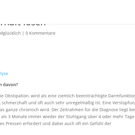
rhaft lösen
Mglücklich
|
0 Kommentare
lyse
an davon?
ie Obstipation, wird als eine ziemlich beeinträchtigte Darmfunktio
g, schmerzhaft und oft auch sehr unregelmäßig ist. Eine Verstopfu
s ganze chronisch wird. Der Zeitrahmen für die Diagnose liegt be
 als 3 Monate immer wieder der Stuhlgang über 4 oder mehr Tage
kes Pressen erfordert und dabei auch oft ein Gefühl der