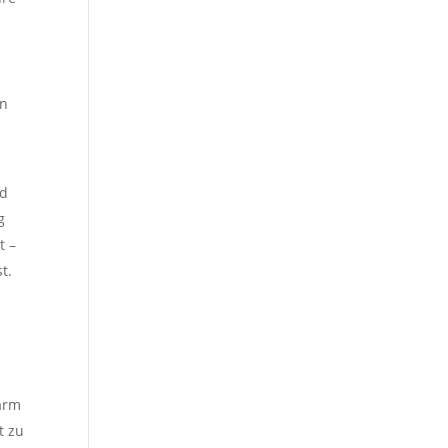
en
nd
g
t –
t.
darm
t zu