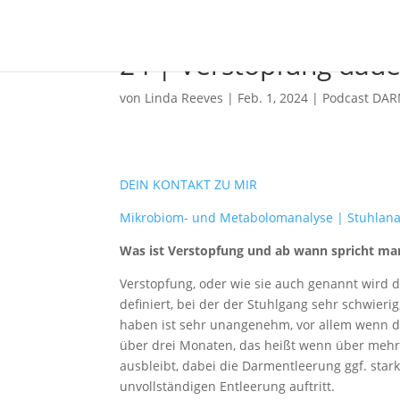
24 | Verstopfung daue
von
Linda Reeves
|
Feb. 1, 2024
|
Podcast DAR
DEIN KONTAKT ZU MIR
Mikrobiom- und Metabolomanalyse | Stuhlana
Was ist Verstopfung und ab wann spricht m
Verstopfung, oder wie sie auch genannt wird d
definiert, bei der der Stuhlgang sehr schwieri
haben ist sehr unangenehm, vor allem wenn da
über drei Monaten, das heißt wenn über mehr
ausbleibt, dabei die Darmentleerung ggf. star
unvollständigen Entleerung auftritt.