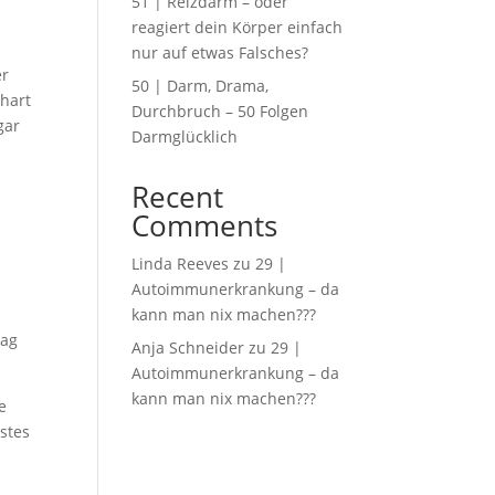
51 | Reizdarm – oder
reagiert dein Körper einfach
nur auf etwas Falsches?
er
50 | Darm, Drama,
 hart
Durchbruch – 50 Folgen
gar
Darmglücklich
Recent
Comments
Linda Reeves
zu
29 |
Autoimmunerkrankung – da
kann man nix machen???
Tag
Anja Schneider
zu
29 |
Autoimmunerkrankung – da
kann man nix machen???
e
stes