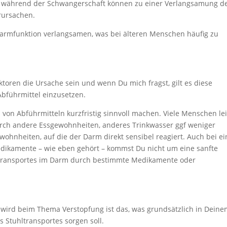
während der Schwangerschaft können zu einer Verlangsamung d
rursachen.
armfunktion verlangsamen, was bei älteren Menschen häufig zu
toren die Ursache sein und wenn Du mich fragst, gilt es diese
Abführmittel einzusetzen.
tz von Abführmitteln kurzfristig sinnvoll machen. Viele Menschen le
rch andere Essgewohnheiten, anderes Trinkwasser ggf weniger
hnheiten, auf die der Darm direkt sensibel reagiert. Auch bei ei
dikamente – wie eben gehört – kommst Du nicht um eine sanfte
transportes im Darm durch bestimmte Medikamente oder
wird beim Thema Verstopfung ist das, was grundsätzlich in Dein
Stuhltransportes sorgen soll.