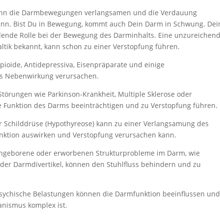
 kann die Darmbewegungen verlangsamen und die Verdauung
kann. Bist Du in Bewegung, kommt auch Dein Darm in Schwung. Dei
dende Rolle bei der Bewegung des Darminhalts. Eine unzureichen
altik bekannt, kann schon zu einer Verstopfung führen.
oide, Antidepressiva, Eisenpräparate und einige
s Nebenwirkung verursachen.
törungen wie Parkinson-Krankheit, Multiple Sklerose oder
Funktion des Darms beeinträchtigen und zu Verstopfung führen.
r Schilddrüse (Hypothyreose) kann zu einer Verlangsamung des
unktion auswirken und Verstopfung verursachen kann.
geborene oder erworbenen Strukturprobleme im Darm, wie
er Darmdivertikel, können den Stuhlfluss behindern und zu
sychische Belastungen können die Darmfunktion beeinflussen und
nismus komplex ist.