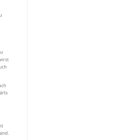
zu
hr
wirst
auch
uch
ärts
l
ht
wand.