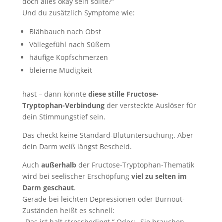
doch alles okay sein sollte?“
Und du zusätzlich Symptome wie:
Blähbauch nach Obst
Völlegefühl nach Süßem
häufige Kopfschmerzen
bleierne Müdigkeit
hast – dann könnte
diese stille Fructose-
Tryptophan-Verbindung
der versteckte Auslöser für
dein Stimmungstief sein.
Das checkt keine Standard-Blutuntersuchung. Aber
dein Darm weiß längst Bescheid.
Auch
außerhalb
der Fructose-Tryptophan-Thematik
wird bei seelischer Erschöpfung
viel zu selten im
Darm geschaut
.
Gerade bei leichten Depressionen oder Burnout-
Zuständen heißt es schnell:
„Das ist halt stressbedingt.“ Oder: „Sie brauchen