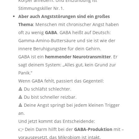
Körper anfeuern. Und Entzündung ist
Stimmungskiller Nr. 1.
Aber auch Angststörungen sind ein großes
Thema
: Menschen mit chronischer Angst haben
oft zu wenig
GABA
. GABA heißt auf Deutsch:
Gamma-Amino-Buttersäure und sie ist wie der
innere Beruhigungstee für dein Gehirn.
GABA ist ein
hemmender Neurotransmitter
. Er
sagt deinem System: „Alles gut, kein Grund zur
Panik.“
Wenn GABA fehlt, passiert das Gegenteil:
🔺 Du schläfst schlechter.
🔺 Du bist schneller reizbar.
🔺 Deine Angst springt bei jedem kleinen Trigger
an.
Und jetzt kommt das Entscheidende:
👉 Dein Darm hilft bei der
GABA-Produktion
mit –
vorausgesetzt, das Mikrobiom ist intakt.