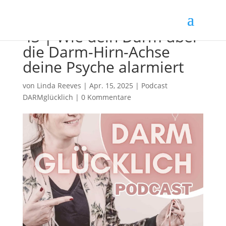
43 | Wie dein Darm über
die Darm-Hirn-Achse
deine Psyche alarmiert
von
Linda Reeves
|
Apr. 15, 2025
|
Podcast
DARMglücklich
|
0 Kommentare