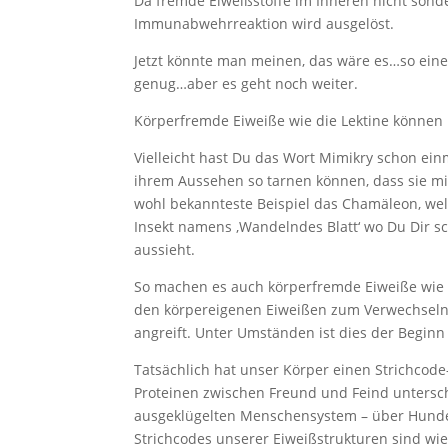
Da fremde Eiweißstoffe im Inneren nicht sonde
Immunabwehrreaktion wird ausgelöst.
Jetzt könnte man meinen, das wäre es…so eine 
genug…aber es geht noch weiter.
Körperfremde Eiweiße wie die Lektine können 
Vielleicht hast Du das Wort Mimikry schon ein
ihrem Aussehen so tarnen können, dass sie m
wohl bekannteste Beispiel das Chamäleon, we
Insekt namens ‚Wandelndes Blatt‘ wo Du Dir s
aussieht.
So machen es auch körperfremde Eiweiße wie di
den körpereigenen Eiweißen zum Verwechseln 
angreift. Unter Umständen ist dies der Begi
Tatsächlich hat unser Körper einen Strichcode
Proteinen zwischen Freund und Feind untersch
ausgeklügelten Menschensystem – über Hunder
Strichcodes unserer Eiweißstrukturen sind wie