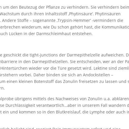
n um den Beutezug der Pflanze zu verhindern. Sie verhindern bei
 Wachstum durch ihren Inhaltsstoff ‚Phytinsäure‘. Phytinsäuren
. Andere Stoffe – sogenannte ‚Trypsin-Hemmer‘ -vermindern die
erbrechen wiederum, wie Du schon gehört hast, die Kommunikati
uch Lücken in der Darmschleimhaut entstehen.
geschickt die tight-junctions der Darmepithelzelle aufweichen. D
mbarriere in den Darmepithelzellen. Sie entscheiden, wer an der Pa
intertürchen wieder vor die Türe gesetzt wird. Lektine sind zieml
rstehern vorbei. Daher binden sie sich an Andockstellen –
m einen kleinen Botenstoff das Zonulin freisetzen zu lassen und 
rn.
hlprobe übrigens mittels des Nachweises von Zonulin u.a. abkläre
diese Durchlässigkeit verantwortlich…aber in unserem Fall wandern 
 ein und kommen so in den Blutkreislauf, die Lymphe oder auch i