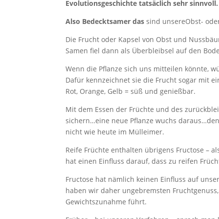
Evolutionsgeschichte tatsäclich sehr sinnvoll.
Also Bedecktsamer das
sind unsereObst- od
Die Frucht oder Kapsel von Obst und Nussbä
Samen fiel dann als Überbleibsel auf den Bod
Wenn die Pflanze sich uns mitteilen könnte, wü
Dafür kennzeichnet sie die Frucht sogar mit e
Rot, Orange, Gelb = süß und genießbar.
Mit dem Essen der Früchte und des zurückblei
sichern…eine neue Pflanze wuchs daraus…denn
nicht wie heute im Mülleimer.
Reife Früchte enthalten übrigens Fructose – a
hat einen Einfluss darauf, dass zu reifen Früch
Fructose hat nämlich keinen Einfluss auf unser
haben wir daher ungebremsten Fruchtgenuss, 
Gewichtszunahme führt.