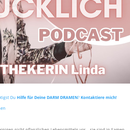
tigst Du
Hilfe für Deine DARM DRAMEN
?
Kontaktiere mich!
hen
inigen nicht pflanzlichen Lebensmitteln vor – sie sind in Samen,