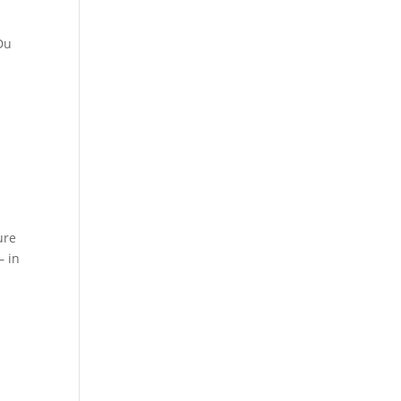
Du
ure
– in