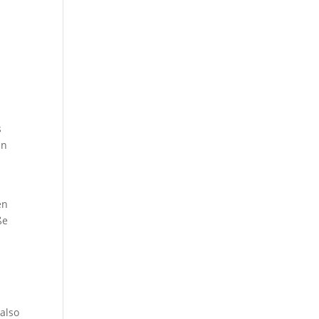
s
in
en
ße
also