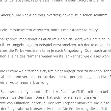
rlich beliebt sind, reagiert Dein Immunsystem sofort und eine
Allergie und Reaktion mit Unverträglichkeit ist ja schon schlimm
Dein Immunsystem verwirren, mittels molekularer Mimikry.
mal gehört…man findet es auch im Tierreich…dort, wo Tiere sich in
it ihrer Umgebung zum Beispiel verschmelzen. Ich denke da an da
lches die Farbe wechseln kann je nach Umgebung. Oder auch an e
chon alleine des Namens wegen vorstellen kannst, wie dieses wohl
e Lektine – sie tarnen sich, um nicht angegriffen zu werden, seh
ähnlich und veranlassen so, dass der Körper seine eigenen Eiwei
nn einer Autoimmunerkrankung.
-Scanner den sogenannten Toll-Like-Receptor (TLR) – mit dem bei
ieden werden kann. Dieser hat sich – wie alles in unserem
te von Millionen Jahren in unserem Körper entwickelt und diese
 der Fingerabdruck unserer Proteine. Die Entdeckung dieses TLR – 