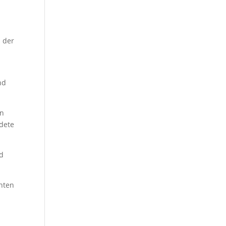
 der
nd
en
dete
nd
chten