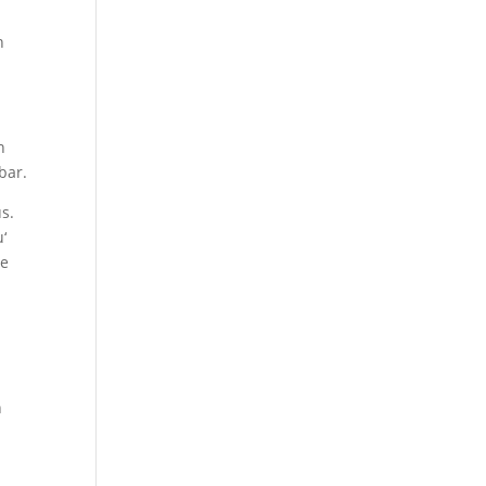
n
n
bar.
s.
‘
ie
n