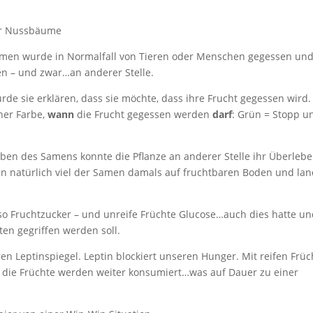
er Nussbäume
umen wurde in Normalfall von Tieren oder Menschen gegessen und
en – und zwar…an anderer Stelle.
rde sie erklären, dass sie möchte, dass ihre Frucht gegessen wird.
iner Farbe,
wann
die Frucht gegessen werden
darf
: Grün = Stopp u
ben des Samens konnte die Pflanze an anderer Stelle ihr Überleb
 natürlich viel der Samen damals auf fruchtbaren Boden und lan
lso Fruchtzucker – und unreife Früchte Glucose…auch dies hatte u
ten gegriffen werden soll.
en Leptinspiegel. Leptin blockiert unseren Hunger. Mit reifen Frü
die Früchte werden weiter konsumiert…was auf Dauer zu einer