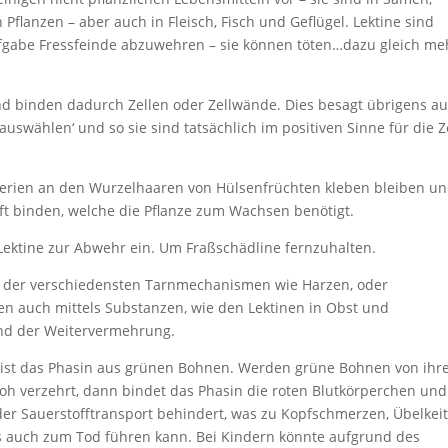
Pflanzen – aber auch in Fleisch, Fisch und Geflügel. Lektine sind
fgabe Fressfeinde abzuwehren – sie können töten…dazu gleich m
und binden dadurch Zellen oder Zellwände. Dies besagt übrigens a
 auswählen‘ und so sie sind tatsächlich im positiven Sinne für die Ze
terien an den Wurzelhaaren von Hülsenfrüchten kleben bleiben un
ft binden, welche die Pflanze zum Wachsen benötigt.
 Lektine zur Abwehr ein. Um Fraßschädline fernzuhalten.
s der verschiedensten Tarnmechanismen wie Harzen, oder
en auch mittels Substanzen, wie den Lektinen in Obst und
nd der Weitervermehrung.
n ist das Phasin aus grünen Bohnen. Werden grüne Bohnen von ihr
roh verzehrt, dann bindet das Phasin die roten Blutkörperchen und
der Sauerstofftransport behindert, was zu Kopfschmerzen, Übelkeit
s auch zum Tod führen kann. Bei Kindern könnte aufgrund des