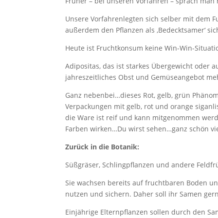
Früher – bei unseren Vorfahren – sprach man h
Unsere Vorfahrenlegten sich selber mit dem F
außerdem den Pflanzen als ‚Bedecktsamer‘ si
Heute ist Fruchtkonsum keine Win-Win-Situatio
Adipositas, das ist starkes Übergewicht oder 
jahreszeitliches Obst und Gemüseangebot meh
Ganz nebenbei…dieses Rot, gelb, grün Phänom
Verpackungen mit gelb, rot und orange siganl
die Ware ist reif und kann mitgenommen werd
Farben wirken…Du wirst sehen…ganz schön viel
Zurück in die Botanik:
Süßgräser, Schlingpflanzen und andere Feldf
Sie wachsen bereits auf fruchtbaren Boden un
nutzen und sichern. Daher soll ihr Samen ger
Einjährige Elternpflanzen sollen durch den S