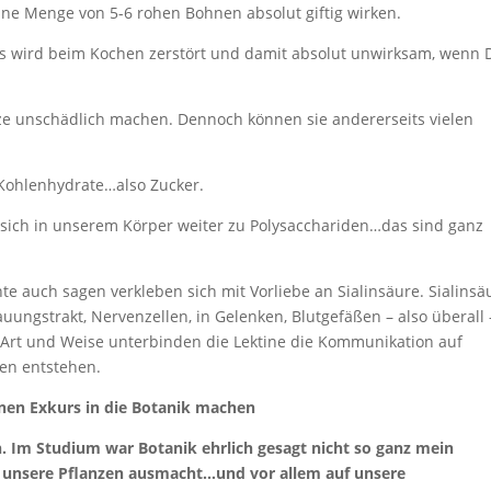
ine Menge von 5-6 rohen Bohnen absolut giftig wirken.
l…es wird beim Kochen zerstört und damit absolut unwirksam, wenn 
itze unschädlich machen. Dennoch können sie andererseits vielen
 Kohlenhydrate…also Zucker.
 sich in unserem Körper weiter zu Polysacchariden…das sind ganz
 auch sagen verkleben sich mit Vorliebe an Sialinsäure. Sialinsä
auungstrakt, Nervenzellen, in Gelenken, Blutgefäßen – also überall 
 Art und Weise unterbinden die Lektine die Kommunikation auf
en entstehen.
einen Exkurs in die Botanik machen
Im Studium war Botanik ehrlich gesagt nicht so ganz mein
as unsere Pflanzen ausmacht…und vor allem auf unsere