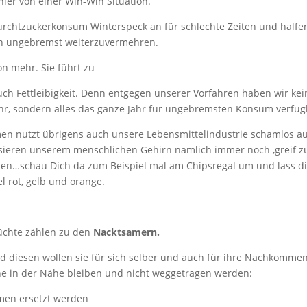
ier von einer Win-Win Situation.
urchtzuckerkonsum Winterspeck an für schlechte Zeiten und halfe
ch ungebremst weiterzuvermehren.
n mehr. Sie führt zu
auch Fettleibigkeit. Denn entgegen unserer Vorfahren haben wir kei
r, sondern alles das ganze Jahr für ungebremsten Konsum verfüg
en nutzt übrigens auch unsere Lebensmittelindustrie schamlos au
isieren unserem menschlichen Gehirn nämlich immer noch ‚greif zu
en…schau Dich da zum Beispiel mal am Chipsregal um und lass d
 rot, gelb und orange.
rüchte zählen zu den
Nacktsamern.
d diesen wollen sie für sich selber und auch für ihre Nachkomme
ne in der Nähe bleiben und nicht weggetragen werden:
amen ersetzt werden