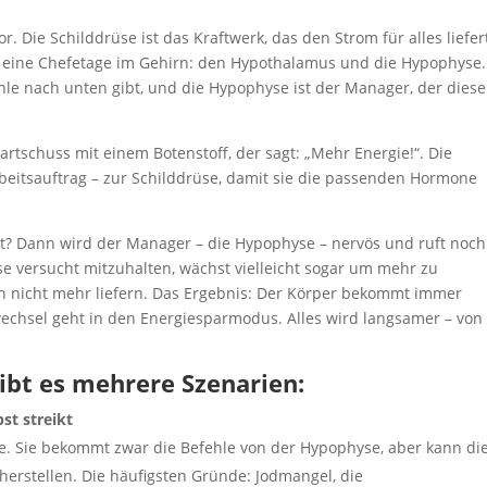
r. Die Schilddrüse ist das Kraftwerk, das den Strom für alles liefer
 es eine Chefetage im Gehirn: den Hypothalamus und die Hypophyse.
hle nach unten gibt, und die Hypophyse ist der Manager, der diese
artschuss mit einem Botenstoff, der sagt: „Mehr Energie!“. Die
rbeitsauftrag – zur Schilddrüse, damit sie die passenden Hormone
ikt? Dann wird der Manager – die Hypophyse – nervös und ruft noch
üse versucht mitzuhalten, wächst vielleicht sogar um mehr zu
h nicht mehr liefern. Das Ergebnis: Der Körper bekommt immer
echsel geht in den Energiesparmodus. Alles wird langsamer – von
gibt es mehrere Szenarien:
st streikt
üse. Sie bekommt zwar die Befehle von der Hypophyse, aber kann di
rstellen. Die häufigsten Gründe: Jodmangel, die