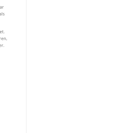
ar
als
et.
ren,
er.