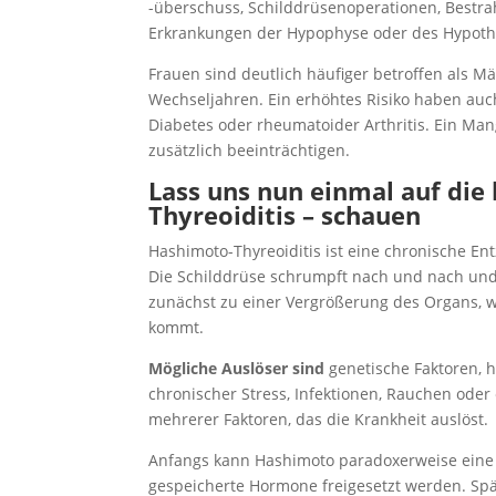
-überschuss, Schilddrüsenoperationen, Bestr
Erkrankungen der Hypophyse oder des Hypotha
Frauen sind deutlich häufiger betroffen als 
Wechseljahren. Ein erhöhtes Risiko haben au
Diabetes oder rheumatoider Arthritis. Ein Man
zusätzlich beeinträchtigen.
Lass uns nun einmal auf die
Thyreoiditis – schauen
Hashimoto-Thyreoiditis ist eine chronische E
Die Schilddrüse schrumpft nach und nach und
zunächst zu einer Vergrößerung des Organs,
kommt.
Mögliche Auslöser sind
genetische Faktoren, 
chronischer Stress, Infektionen, Rauchen ode
mehrerer Faktoren, das die Krankheit auslöst.
Anfangs kann Hashimoto paradoxerweise eine Ü
gespeicherte Hormone freigesetzt werden. Spät