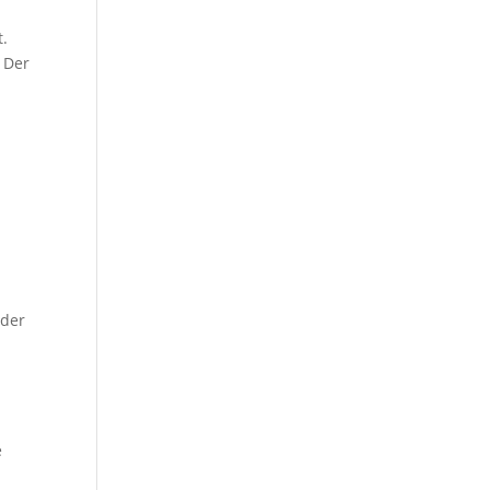
t.
 Der
 der
e