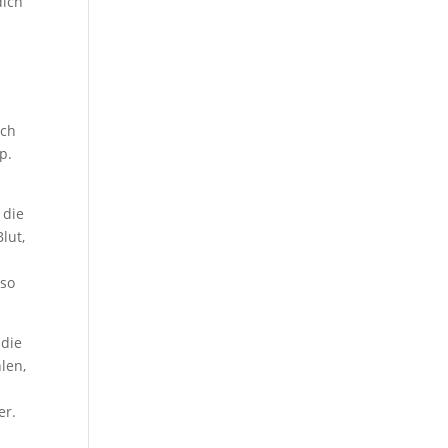
dich
e
uch
p.
 die
lut,
 so
 die
len,
er.