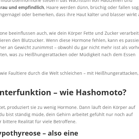
Schilddrüsenhormone steuern das Wachstum von Hautzellen und
 rau und empfindlich
, Haare werden dünn, brüchig oder fallen sog
gernägel oder bemerken, dass ihre Haut kälter und blasser wirkt 
ne beeinflussen auch, wie dein Körper Fette und Zucker verarbeit
lieren den Blutzucker. Wenn diese Hormone fehlen, kann es passie
er an Gewicht zunimmst – obwohl du gar nicht mehr isst als vorh
ten, was zu Heißhungerattacken oder Müdigkeit nach dem Essen
wie Faultiere durch die Welt schleichen – mit Heißhungerattacken,
Unterfunktion – wie Hashomoto?
tet, produziert sie zu wenig Hormone. Dann läuft dein Körper auf
u bist ständig müde, dein Gehirn arbeitet gefühlt nur noch auf
 bittere Realität für viele Betroffene.
ypothyreose – also eine