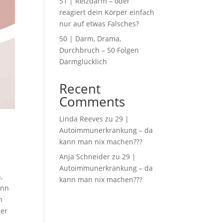
51 | Reizdarm – oder
reagiert dein Körper einfach
nur auf etwas Falsches?
50 | Darm, Drama,
Durchbruch – 50 Folgen
Darmglücklich
Recent
Comments
Linda Reeves
zu
29 |
Autoimmunerkrankung – da
kann man nix machen???
Anja Schneider
zu
29 |
Autoimmunerkrankung – da
,
kann man nix machen???
enn
n
ner