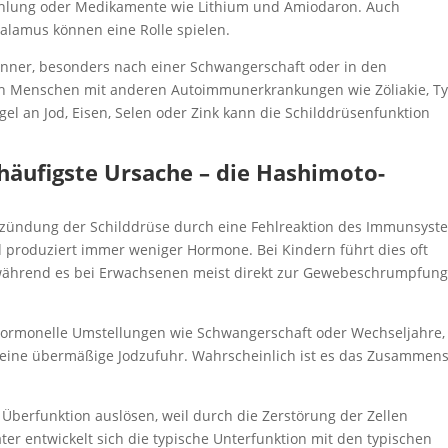
ahlung oder Medikamente wie Lithium und Amiodaron. Auch
lamus können eine Rolle spielen.
Männer, besonders nach einer Schwangerschaft oder in den
ch Menschen mit anderen Autoimmunerkrankungen wie Zöliakie, Ty
gel an Jod, Eisen, Selen oder Zink kann die Schilddrüsenfunktion
 häufigste Ursache – die Hashimoto-
ntzündung der Schilddrüse durch eine Fehlreaktion des Immunsyst
 produziert immer weniger Hormone. Bei Kindern führt dies oft
 während es bei Erwachsenen meist direkt zur Gewebeschrumpfun
hormonelle Umstellungen wie Schwangerschaft oder Wechseljahre,
r eine übermäßige Jodzufuhr. Wahrscheinlich ist es das Zusammens
berfunktion auslösen, weil durch die Zerstörung der Zellen
er entwickelt sich die typische Unterfunktion mit den typischen