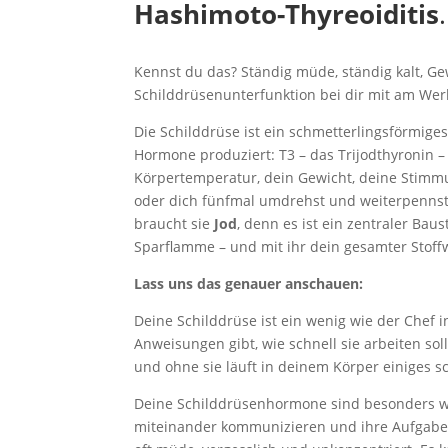
Hashimoto-Thyreoiditis
.
Kennst du das? Ständig müde, ständig kalt, G
Schilddrüsenunterfunktion bei dir mit am Werk 
Die Schilddrüse ist ein schmetterlingsförmige
Hormone produziert: T3 – das Trijodthyronin – 
Körpertemperatur, dein Gewicht, deine Stimm
oder dich fünfmal umdrehst und weiterpennst
braucht sie
Jod
, denn es ist ein zentraler Bau
Sparflamme – und mit ihr dein gesamter Stoff
Lass uns das genauer anschauen:
Deine Schilddrüse ist ein wenig wie der Chef i
Anweisungen gibt, wie schnell sie arbeiten so
und ohne sie läuft in deinem Körper einiges sc
Deine Schilddrüsenhormone sind besonders wic
miteinander kommunizieren und ihre Aufgaben r