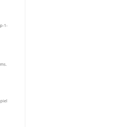
p-1-
ems.
g
piel