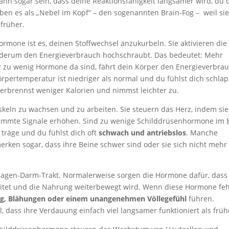
kann sogar sein, dass deine Reaktionsfähigkeit langsamer wird, du 
iben es als „Nebel im Kopf“ – den sogenannten Brain-Fog – weil si
früher.
mone ist es, deinen Stoffwechsel anzukurbeln. Sie aktivieren die
iederum den Energieverbrauch hochschraubt. Das bedeutet: Mehr
zu wenig Hormone da sind, fährt dein Körper den Energieverbra
örpertemperatur ist niedriger als normal und du fühlst dich schlap
verbrennst weniger Kalorien und nimmst leichter zu.
eln zu wachsen und zu arbeiten. Sie steuern das Herz, indem sie
timmte Signale erhöhen. Sind zu wenige Schilddrüsenhormone im B
 träge und du fühlst dich oft
schwach und antriebslos
. Manche
ken sogar, dass ihre Beine schwer sind oder sie sich nicht mehr
 Magen-Darm-Trakt. Normalerweise sorgen die Hormone dafür, dass
itet und die Nahrung weiterbewegt wird. Wenn diese Hormone feh
g, Blähungen oder einem unangenehmen Völlegefühl
führen.
dass ihre Verdauung einfach viel langsamer funktioniert als früh