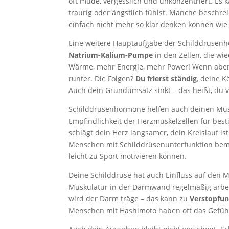
oft müde, vergesslich und unkonzentriert. Es 
traurig oder ängstlich fühlst. Manche beschre
einfach nicht mehr so klar denken können wie 
Eine weitere Hauptaufgabe der Schilddrüsenhor
Natrium-Kalium-Pumpe
in den Zellen, die w
Wärme, mehr Energie, mehr Power! Wenn aber 
runter. Die Folgen?
Du frierst ständig
, deine K
Auch dein Grundumsatz sinkt – das heißt, du 
Schilddrüsenhormone helfen auch deinen Musk
Empfindlichkeit der Herzmuskelzellen für bes
schlägt dein Herz langsamer, dein Kreislauf ist
Menschen mit Schilddrüsenunterfunktion bemer
leicht zu Sport motivieren können.
Deine Schilddrüse hat auch Einfluss auf den
Muskulatur in der Darmwand regelmäßig arbe
wird der Darm träge – das kann zu
Verstopfun
Menschen mit Hashimoto haben oft das Gefühl, 