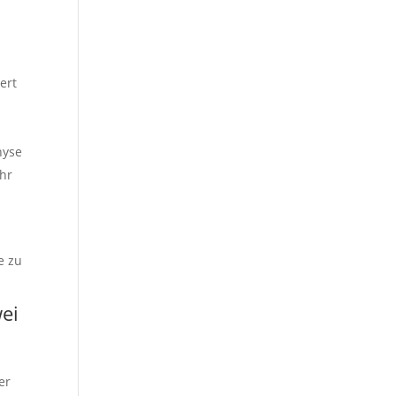
ert
hyse
ehr
e zu
ei
er