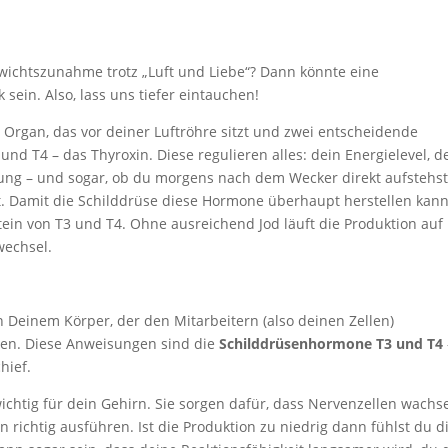
ewichtszunahme trotz „Luft und Liebe“? Dann könnte eine
sein. Also, lass uns tiefer eintauchen!
s Organ, das vor deiner Luftröhre sitzt und zwei entscheidende
und T4 – das Thyroxin. Diese regulieren alles: dein Energielevel, d
ung – und sogar, ob du morgens nach dem Wecker direkt aufstehs
. Damit die Schilddrüse diese Hormone überhaupt herstellen kann
stein von T3 und T4. Ohne ausreichend Jod läuft die Produktion auf
wechsel.
n Deinem Körper, der den Mitarbeitern (also deinen Zellen)
llen. Diese Anweisungen sind die
Schilddrüsenhormone T3 und T4
hief.
htig für dein Gehirn. Sie sorgen dafür, dass Nervenzellen wachs
ichtig ausführen. Ist die Produktion zu niedrig dann fühlst du d