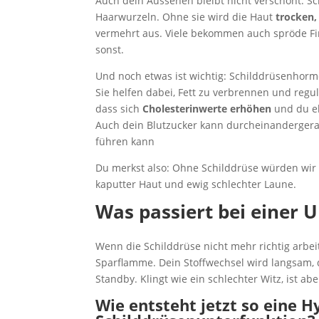
Auch dein Aussehen bleibt nicht verschont. 
Haarwurzeln. Ohne sie wird die Haut
trocken,
vermehrt aus. Viele bekommen auch spröde Fin
sonst.
Und noch etwas ist wichtig: Schilddrüsenhormo
Sie helfen dabei, Fett zu verbrennen und regu
dass sich
Cholesterinwerte erhöhen
und du eh
Auch dein Blutzucker kann durcheinandergera
führen kann
Du merkst also: Ohne Schilddrüse würden wir 
kaputter Haut und ewig schlechter Laune.
Was passiert bei einer 
Wenn die Schilddrüse nicht mehr richtig arbei
Sparflamme. Dein Stoffwechsel wird langsam, d
Standby. Klingt wie ein schlechter Witz, ist aber
Wie entsteht jetzt so eine H