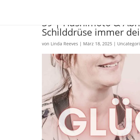
39 | Hashimoto & Ab
Schilddrüse immer de
von
Linda Reeves
|
März 18, 2025
|
Uncategor