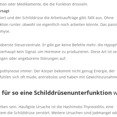
on oder Medikamente, die die Funktion drosseln.
rsagt
rt und der Schilddrüse die Arbeitsaufträge gibt, fällt aus. Ohne
ktion runter, obwohl sie eigentlich noch arbeiten könnte. Das passi
physe.
 oberste Steuerzentrale. Er gibt gar keine Befehle mehr, die Hypop
berhaupt kein Signal, um Hormone zu produzieren. Diese Art ist s
ungen oder angeborene Störungen auf.
ypothyreose immer: Der Körper bekommt nicht genug Energie, der
 fühlen sich oft müde, antriebslos und haben mit Gewichtszunahm
 für so eine Schilddrüsenunterfunktion
w
en sein. Häufigste Ursache ist die Hashimoto-Thyreoiditis, eine
m die Schilddrüse zerstört. Weitere Ursachen sind Jodmangel od